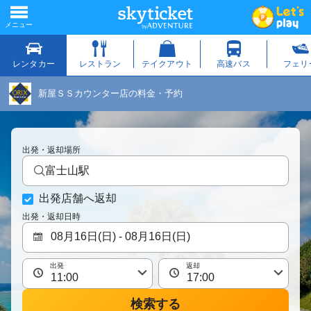
新屋ＳＳカウンター店の料金・予約
出発・返却場所
富士山駅
出発店舗へ返却
出発・返却日時
出発
返却
検索する