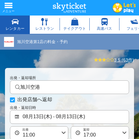
旭川空港第1店の料金・予約
3.5 (63件)
出発・返却場所
旭川空港
出発店舗へ返却
出発・返却日時
出発
返却