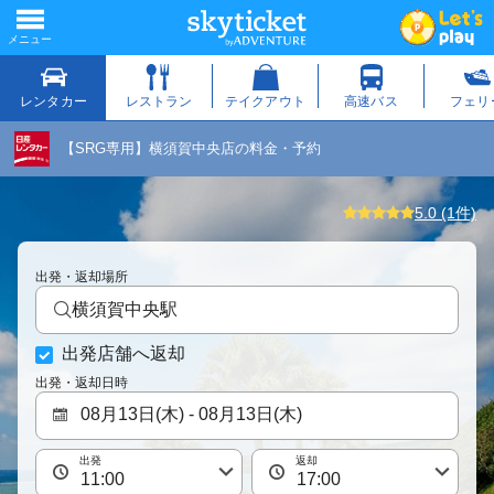
【SRG専用】横須賀中央店の料金・予約
5.0 (1件)
出発・返却場所
横須賀中央駅
出発店舗へ返却
出発・返却日時
出発
返却