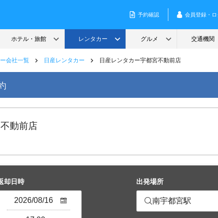
ー会社一覧
日産レンタカー
日産レンタカー宇都宮不動前店
約
宮不動前店
返却日時
出発場所
南宇都宮駅