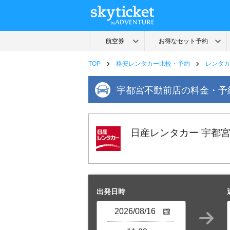
TOP
格安レンタカー比較・予約
レンタカ
宇都宮不動前店の料金・予
日産レンタカー 宇都
出発日時