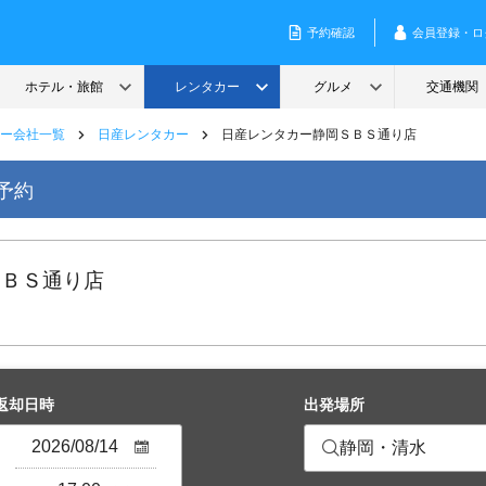
ー会社一覧
日産レンタカー
日産レンタカー静岡ＳＢＳ通り店
予約
ＳＢＳ通り店
返却日時
出発場所
静岡・清水