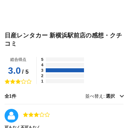
日産レンタカー 新横浜駅前店の感想・クチ
コミ
総合得点
5
4
3.0
3
/ 5
2
1
全1件
並べ替え:
選択
可もなく不可もなく