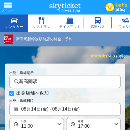
新高岡新幹線駅前店の料金・予約
4.8 (8件)
出発・返却場所
新高岡駅
出発店舗へ返却
出発・返却日時
出発
返却