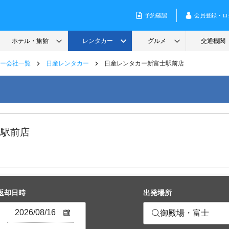
ー会社一覧
日産レンタカー
日産レンタカー新富士駅前店
士駅前店
返却日時
出発場所
御殿場・富士