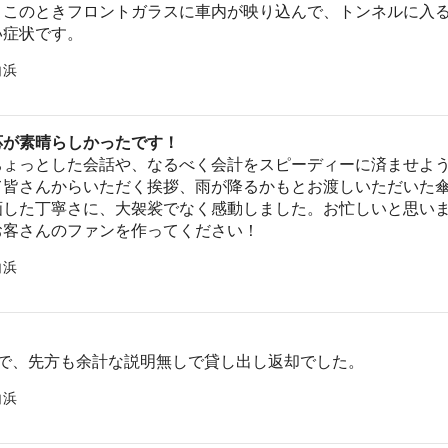
。このときフロントガラスに車内が映り込んで、トンネルに入
い症状です。
白浜
応が素晴らしかったです！
ちょっとした会話や、なるべく会計をスピーディーに済ませよ
て皆さんからいただく挨拶、雨が降るかもとお渡しいただいた
画した丁寧さに、大袈裟でなく感動しました。お忙しいと思い
お客さんのファンを作ってください！
白浜
ので、先方も余計な説明無しで貸し出し返却でした。
白浜