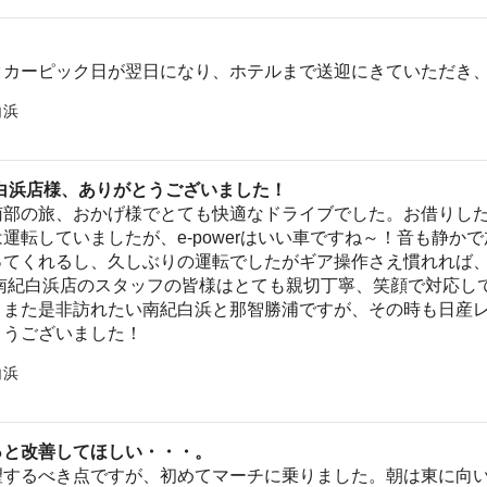
タカーピック日が翌日になり、ホテルまで送迎にきていただき
白浜
白浜店様、ありがとうございました！
部の旅、おかげ様でとても快適なドライブでした。お借りしたのは
運転していましたが、e-powerはいい車ですね～！音も静か
ってくれるし、久しぶりの運転でしたがギア操作さえ慣れれば
ー南紀白浜店のスタッフの皆様はとても親切丁寧、笑顔で対応し
。また是非訪れたい南紀白浜と那智勝浦ですが、その時も日産
とうございました！
白浜
っと改善してほしい・・・。
望するべき点ですが、初めてマーチに乗りました。朝は東に向