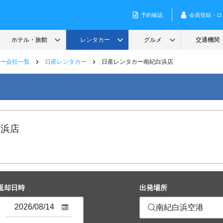
ー会社一覧
日産レンタカー
日産レンタカー南紀白浜店
白浜店
返却日時
出発場所
南紀白浜空港