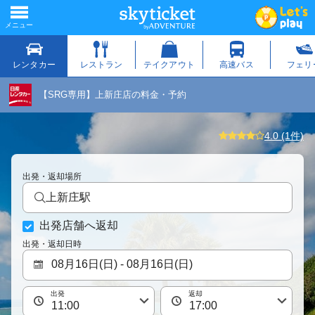
【SRG専用】上新庄店の料金・予約
4.0 (1件)
出発・返却場所
上新庄駅
出発店舗へ返却
出発・返却日時
出発
返却