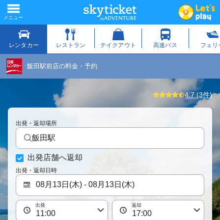
飯田駅前店の料金・予約
4.7 (3件)
出発・返却場所
飯田駅
出発店舗へ返却
出発・返却日時
出発
返却