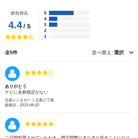
総合得点
5
4
4.4
3
/ 5
2
1
全5件
並べ替え:
選択
ありがとう
ナビに名称指定がない
日産レンタカー | 広島八丁堀
投稿日：2023-06-02
二日間利用させていただき、閉店間際にぎりぎり返すことになり