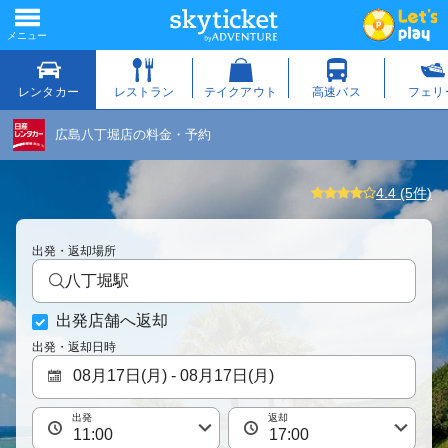
広島八丁堀店の料金・予約
4.4 (5件)
出発・返却場所
八丁堀駅
出発店舗へ返却
出発・返却日時
出発
返却