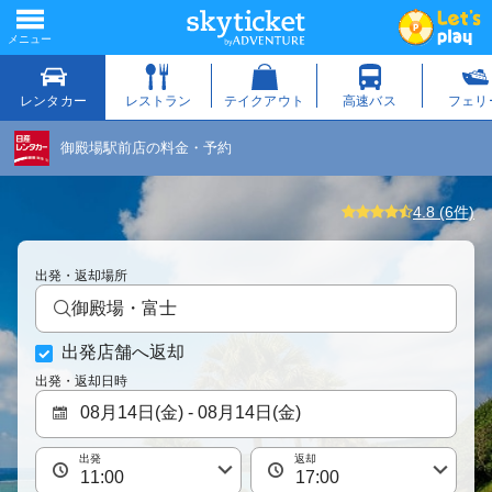
御殿場駅前店の料金・予約
4.8 (6件)
出発・返却場所
御殿場・富士
出発店舗へ返却
出発・返却日時
出発
返却