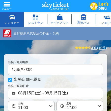
新幹線新八代駅店の料金・予約
4.6 (10件)
出発・返却場所
新八代駅
出発店舗へ返却
出発・返却日時
出発
返却