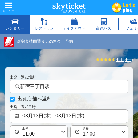
新宿東靖国通り店の料金・予約
4.8 (4件)
出発・返却場所
新宿三丁目駅
出発店舗へ返却
出発・返却日時
出発
返却