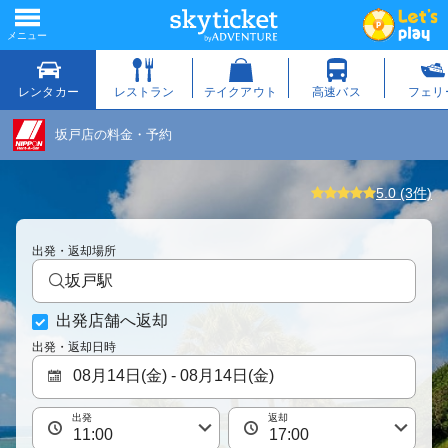
坂戸店の料金・予約
5.0 (3件)
出発・返却場所
坂戸駅
出発店舗へ返却
出発・返却日時
出発
返却