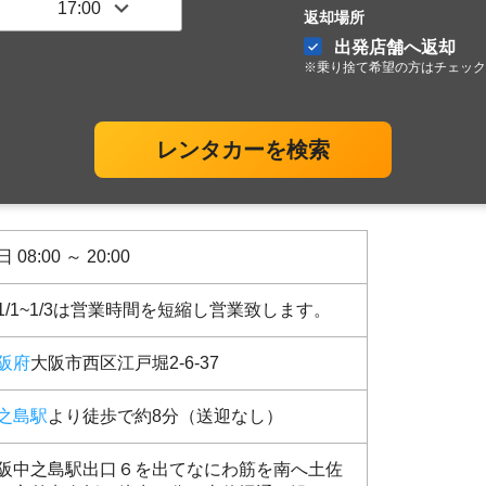
返却場所
出発店舗へ返却
※乗り捨て希望の方はチェック
レンタカーを検索
 08:00 ～ 20:00
1/1~1/3は営業時間を短縮し営業致します。
阪府
大阪市西区江戸堀2-6-37
之島駅
より徒歩で約8分（送迎なし）
阪中之島駅出口６を出てなにわ筋を南へ土佐