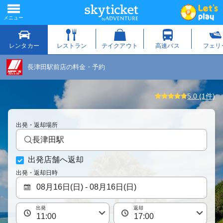
長津田駅前店の料金・予約
5.0 (1件)
出発・返却場所
長津田駅
出発店舗へ返却
出発・返却日時
出発
返却