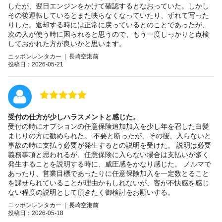
したが、翌日エンジンをかけて確認するとなおっていた。しかし
その後運転しているとまた映らなくなっていたり、ずれて写った
りした。返却する時には正常に戻っているとのことであったが、
次の人が使う時に困られると思うので、もう一度しっかりと点検
しておかれた方が良いかと思います。
ニッポンレンタカー | 長崎空港前
投稿日：2026-05-21
受付の仕方が少しハラスメントと感じた。
受付の時にオプションの任意保険追加加入を少し年を召した白髪
まじりの方に勧められた。 不要と断ったが、その後、入らないと
事故の時に支払う必要が発生するとの説明を受けた。 説明は必要
義務事項と思われるが、任意保険に入らない場合は支払いが多く
発生することを説明する時に、威圧感をかなり感じた。 ノルマで
あったり、営業目標であったりに任意保険加入を一定数とること
を課せられていることが理由かもしれないが、客が不快感を感じ
ない程度の説明として頂きたく御検討をお願いする。
ニッポンレンタカー | 長崎空港前
投稿日：2026-05-18