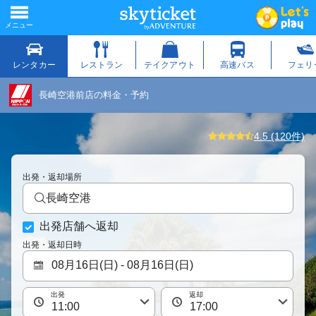
長崎空港前店の料金・予約
4.5 (120件)
出発・返却場所
長崎空港
出発店舗へ返却
出発・返却日時
出発
返却