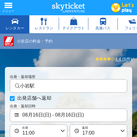
小岩店の料金・予約
4.4 (5件)
出発・返却場所
小岩駅
出発店舗へ返却
出発・返却日時
出発
返却