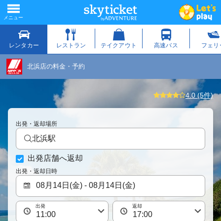
北浜店の料金・予約
4.0 (5件)
出発・返却場所
北浜駅
出発店舗へ返却
出発・返却日時
出発
返却