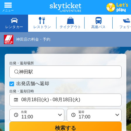
神田店の料金・予約
出発・返却場所
神田駅
出発店舗へ返却
出発・返却日時
出発
返却
検索する