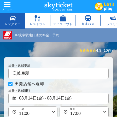
JR岐阜駅南口店の料金・予約
4.9 (10件)
出発・返却場所
岐阜駅
出発店舗へ返却
出発・返却日時
出発
返却