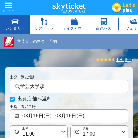
学芸大店の料金・予約
4.9 (8件)
出発・返却場所
学芸大学駅
出発店舗へ返却
出発・返却日時
出発
返却