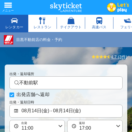
目黒不動前店の料金・予約
4.7 (3件)
出発・返却場所
不動前駅
出発店舗へ返却
出発・返却日時
出発
返却