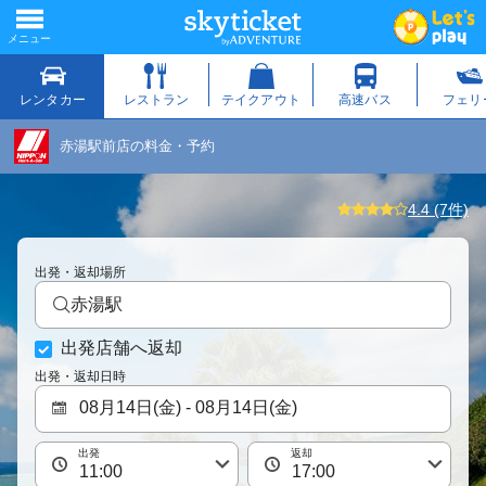
赤湯駅前店の料金・予約
4.4 (7件)
出発・返却場所
赤湯駅
出発店舗へ返却
出発・返却日時
出発
返却