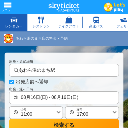
あわら湯のまち店の料金・予約
出発・返却場所
あわら湯のまち駅
出発店舗へ返却
出発・返却日時
出発
返却
検索する