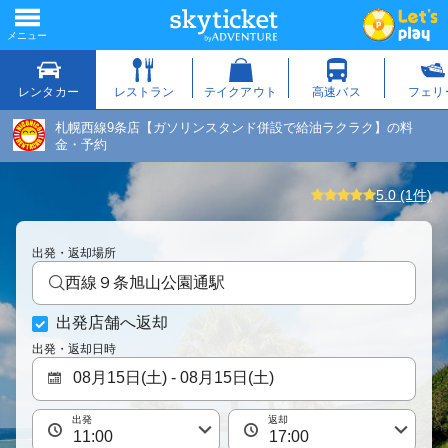
札幌西線9条店【ガソリンスタンド併設で給油ラクラク】の料
金・予約
5.0 (1件)
出発・返却場所
西線９条旭山公園通駅
出発店舗へ返却
出発・返却日時
出発
返却