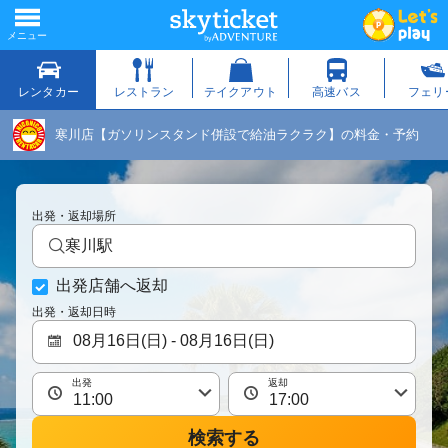
寒川店【ガソリンスタンド併設で給油ラクラク】の料金・予約
出発・返却場所
寒川駅
出発店舗へ返却
出発・返却日時
出発
返却
検索する