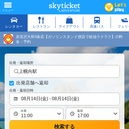
岩見沢大和3条店【ガソリンスタンド併設で給油ラクラク】の料
金・予約
出発・返却場所
上幌向駅
出発店舗へ返却
出発・返却日時
出発
返却
検索する