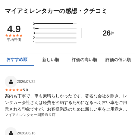
マイアミレンタカーの感想・クチコミ
5
4.9
4
26
3
件
2
平均評価
1
おすすめ順
新しい順
評価の高い順
評価の低い順
2026/07/22
5.0
案内も丁寧で、車も素晴らしかったです。著名な会社を除き、レ
ンタカー会社さんは経費を節約するためになるべく古い車をご用
意される印象ですが、お客様満足のために新しい車をご用意され
マイアミレンタカー
国際通り店
ていて、子どもたちと家族５人で快適に移動することができまし
た。ありがとうございました。
2026/06/16