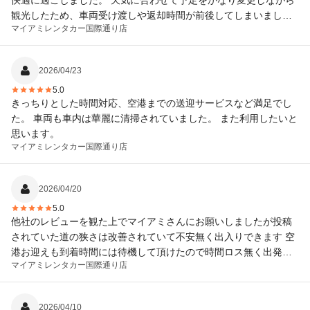
快適に過ごしました。 天気に合わせて予定をかなり変更しながら
観光したため、車両受け渡しや返却時間が前後してしまいました
マイアミレンタカー
国際通り店
が、親切にご対応していただきました。 どうもありがとうござい
ました。
2026/04/23
5.0
きっちりとした時間対応、空港までの送迎サービスなど満足でし
た。 車両も車内は華麗に清掃されていました。 また利用したいと
思います。
マイアミレンタカー
国際通り店
2026/04/20
5.0
他社のレビューを観た上でマイアミさんにお願いしましたが投稿
されていた道の狭さは改善されていて不安無く出入りできます 空
港お迎えも到着時間には待機して頂けたので時間ロス無く出発で
マイアミレンタカー
国際通り店
きました 新車でしたのでナビ力素晴らしい適格に指示通り快適に
目的地到着出来 最高でした
2026/04/10