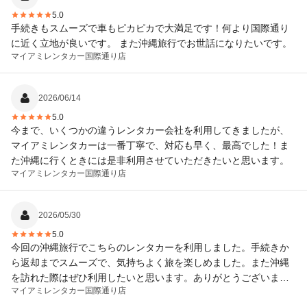
5.0
手続きもスムーズで車もピカピカで大満足です！何より国際通り
に近く立地が良いです。 また沖縄旅行でお世話になりたいです。
マイアミレンタカー
国際通り店
2026/06/14
5.0
今まで、いくつかの違うレンタカー会社を利用してきましたが、
マイアミレンタカーは一番丁寧で、対応も早く、最高でした！ま
た沖縄に行くときには是非利用させていただきたいと思います。
マイアミレンタカー
国際通り店
2026/05/30
5.0
今回の沖縄旅行でこちらのレンタカーを利用しました。手続きか
ら返却までスムーズで、気持ちよく旅を楽しめました。また沖縄
を訪れた際はぜひ利用したいと思います。ありがとうございまし
マイアミレンタカー
国際通り店
た！