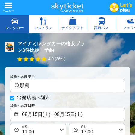
マイアミレンタカーの格安プラ
ン3件比較・予約
4
4.9 (26件)
.
9
s
出発・返却場所
t
a
那覇
r
r
出発店舗へ返却
a
t
出発・返却日時
i
n
g
出発
返却