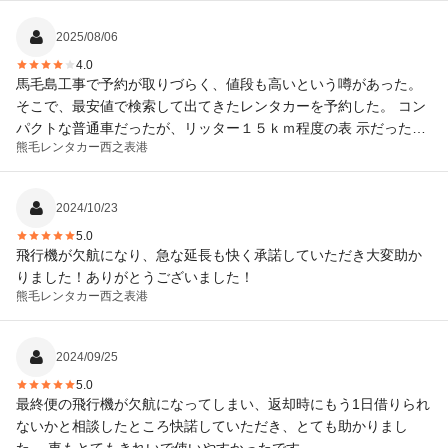
2025/08/06
4.0
馬毛島工事で予約が取りづらく、値段も高いという噂があった。
そこで、最安値で検索して出てきたレンタカーを予約した。 コン
パクトな普通車だったが、リッター１５ｋｍ程度の表 示だった。
熊毛レンタカー
西之表港
ガソリン代高騰もあるので、軽やエコカーが良いのかもしれな
い。 少しタバコのニオイも気になった。
2024/10/23
5.0
飛行機が欠航になり、急な延長も快く承諾していただき大変助か
りました！ありがとうございました！
熊毛レンタカー
西之表港
2024/09/25
5.0
最終便の飛行機が欠航になってしまい、返却時にもう1日借りられ
ないかと相談したところ快諾していただき、とても助かりまし