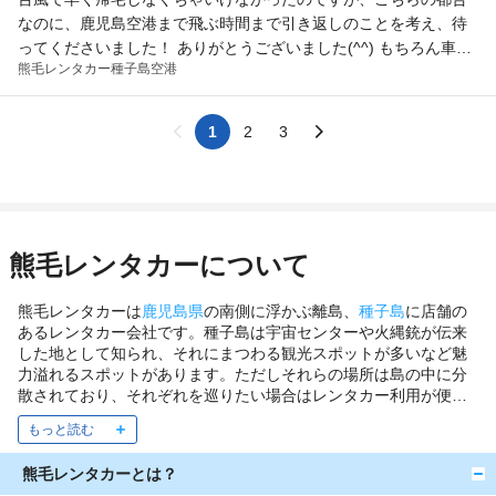
なのに、鹿児島空港まで飛ぶ時間まで引き返しのことを考え、待
ってくださいました！ ありがとうございました(^^) もちろん車は
熊毛レンタカー
種子島空港
キレイでした…！
1
2
3
熊毛レンタカーについて
熊毛レンタカーは
鹿児島県
の南側に浮かぶ離島、
種子島
に店舗の
あるレンタカー会社です。種子島は宇宙センターや火縄銃が伝来
した地として知られ、それにまつわる観光スポットが多いなど魅
力溢れるスポットがあります。ただしそれらの場所は島の中に分
散されており、それぞれを巡りたい場合はレンタカー利用が便
利！より充実した種子島観光を楽しめます。
熊毛レンタカーとは？