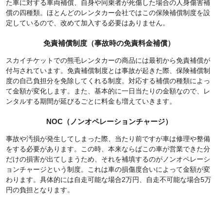
た車に対する車両補償、自身や同乗者が死傷した場合の人身傷害補
償の四種類。ほとんどのレンタカー会社ではこの保険補償制度を設
定しているので、改めて加入する必要はありません。
免責補償制度（事故時の免責料金補償）
スカイチケットでの熊毛レンタカーの商品には最初から免責補償が
付与されています。免責補償制度とは事故が起きた際、保険補償制
度の自己負担分を免除してくれる制度。対応する補償の種類によっ
て金額が変化します。また、基本的に一日当たりの金額なので、レ
ンタルする期間が延びるごとに料金も増えていきます。
NOC（ノンオペレーションチャージ）
事故や汚損が発生してしまった際、当たり前ですが車は修理や整備
をする必要があります。この時、本来ならばこの車が営業できた分
だけの損害が出てしまうため、それを補填するのがノンオペレーシ
ョンチャージという制度。これは車の損傷度合いによって金額が変
わります。具体的には自走可能な場合2万円、自走不可能な場合5万
円の負担となります。