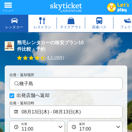
熊毛レンタカーの格安プラン10
件比較・予約
4
4.3 (28件)
.
3
s
出発・返却場所
t
a
種子島
r
r
出発店舗へ返却
a
t
出発・返却日時
i
n
g
出発
返却