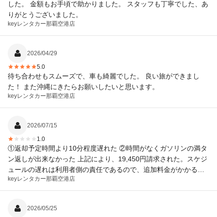
した。 金額もお手頃で助かりました。 スタッフも丁寧でした、あ
りがとうございました。
keyレンタカー
那覇空港店
2026/04/29
5.0
待ち合わせもスムーズで、車も綺麗でした。 良い旅ができまし
た！ また沖縄にきたらお願いしたいと思います。
keyレンタカー
那覇空港店
2026/07/15
1.0
①返却予定時間より10分程度遅れた ②時間がなくガソリンの満タ
ン返しが出来なかった 上記により、19,450円請求された。スケジ
ュールの遅れは利用者側の責任であるので、追加料金がかかるの
keyレンタカー
那覇空港店
は仕方ないが、高すぎではないか
2026/05/25