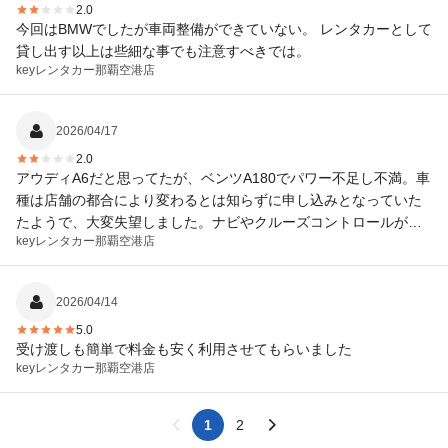
2.0
今回はBMWでしたが車両整備ができていない。 レンタカーとして
貸し出す以上は些細な事でも注意すべきでは。
keyレンタカー
那覇空港店
2026/04/17
2.0
アウディA6だと思ってたが、ベンツA180でパワー不足し不満。車
種は店舗の都合により変わるとは知らずに申し込みとなっていた
たようで、大変失望しました。ナビやクルーズコントロールが使
keyレンタカー
那覇空港店
えなかった。マニュアルが欲しい。
2026/04/14
5.0
受け渡しも簡単で料金も安く利用させてもらいました
keyレンタカー
那覇空港店
1
2