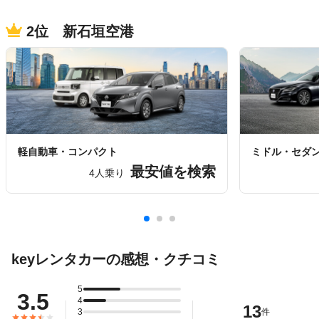
2位 新石垣空港
軽自動車・コンパクト
ミドル・セダ
最安値を検索
4人乗り
keyレンタカーの感想・クチコミ
5
3.5
4
13
3
件