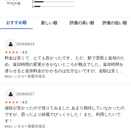
2
平均評価
1
おすすめ順
新しい順
評価の高い順
評価の低い順
2026/06/15
4.0
料金は安くて、とても良かったです。 ただ、駅で受取と返却のた
め、返却時間の変更がきかないところが難点でした。返却時間を
遅らせると追加料金がかかるのは仕方ないですが、金額は安くな
keyレンタカー
那覇空港店
らなくてもいいので状況により返却時間を早められるともっとい
いのになぁと思ったので⭐︎4です。
2026/05/27
4.0
値段が安かったので借りてみました あまり期待していなかったの
ですが、思ったより綺麗でびっくりした！ また、利用したいで
す！
keyレンタカー
那覇空港店