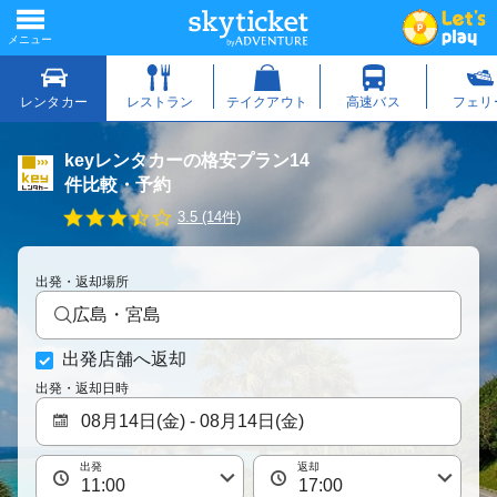
keyレンタカーの格安プラン14
件比較・予約
3
3.5 (14件)
.
6
s
出発・返却場所
t
a
広島・宮島
r
r
出発店舗へ返却
a
t
出発・返却日時
i
n
g
出発
返却