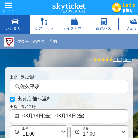
佐久平店の料金・予約
4.6 (25件)
出発・返却場所
佐久平駅
出発店舗へ返却
出発・返却日時
出発
返却