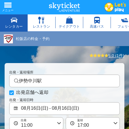
松阪店の料金・予約
5.0 (1件)
出発・返却場所
伊勢中川駅
出発店舗へ返却
出発・返却日時
出発
返却