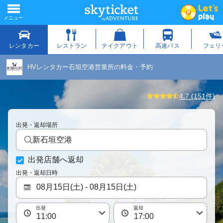
HVレンタカー石垣空港営業所の料金・予約
4.7 (151件)
出発・返却場所
新石垣空港
出発店舗へ返却
出発・返却日時
出発
返却