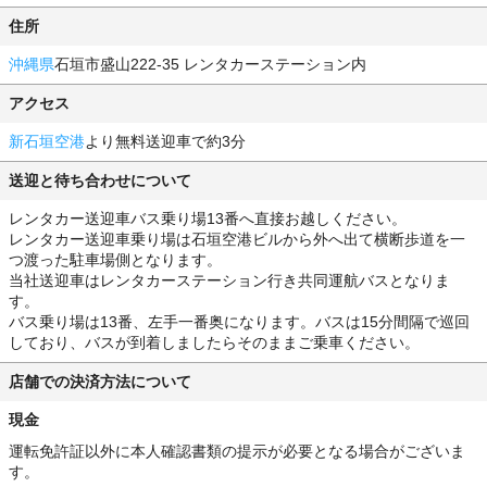
住所
沖縄県
石垣市盛山222-35 レンタカーステーション内
アクセス
新石垣空港
より無料送迎車で約3分
送迎と待ち合わせについて
レンタカー送迎車バス乗り場13番へ直接お越しください。
レンタカー送迎車乗り場は石垣空港ビルから外へ出て横断歩道を一
つ渡った駐車場側となります。
当社送迎車はレンタカーステーション行き共同運航バスとなりま
す。
バス乗り場は13番、左手一番奥になります。バスは15分間隔で巡回
しており、バスが到着しましたらそのままご乗車ください。
店舗での決済方法について
現金
運転免許証以外に本人確認書類の提示が必要となる場合がございま
す。