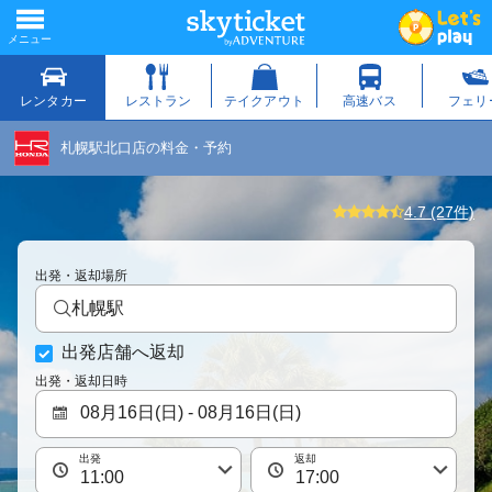
札幌駅北口店の料金・予約
4.7 (27件)
出発・返却場所
札幌駅
出発店舗へ返却
出発・返却日時
出発
返却