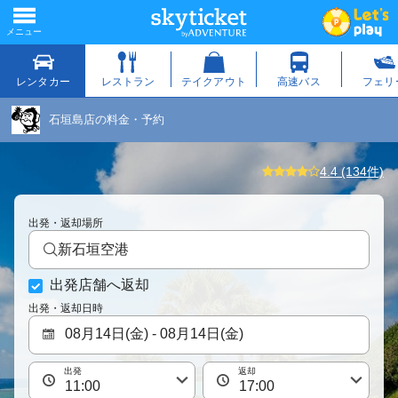
石垣島店の料金・予約
4.4 (134件)
出発・返却場所
新石垣空港
出発店舗へ返却
出発・返却日時
出発
返却