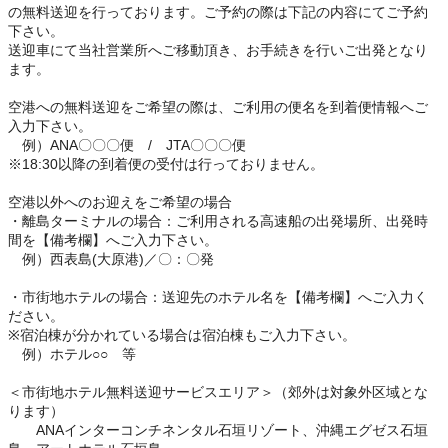
の無料送迎を行っております。ご予約の際は下記の内容にてご予約
下さい。
送迎車にて当社営業所へご移動頂き、お手続きを行いご出発となり
ます。
空港への無料送迎をご希望の際は、ご利用の便名を到着便情報へご
入力下さい。
例）ANA〇〇〇便 / JTA〇〇〇便
※18:30以降の到着便の受付は行っておりません。
空港以外へのお迎えをご希望の場合
・離島ターミナルの場合：ご利用される高速船の出発場所、出発時
間を【備考欄】へご入力下さい。
例）西表島(大原港)／〇：〇発
・市街地ホテルの場合：送迎先のホテル名を【備考欄】へご入力く
ださい。
※宿泊棟が分かれている場合は宿泊棟もご入力下さい。
例）ホテル○○ 等
＜市街地ホテル無料送迎サービスエリア＞（郊外は対象外区域とな
ります）
ANAインターコンチネンタル石垣リゾート、沖縄エグゼス石垣