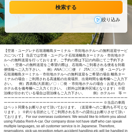
検索する
絞り込み
【空港・ユーグレナ石垣港離島ターミナル・市街地ホテルへの無料送迎サービ
スについて】 当店では空港・ユーグレナ石垣港離島ターミナル・市街地ホテ
ルへの無料送迎を行っております。ご予約の際は下記の内容にてご予約下さ
い。 ・空港への無料送迎をご希望の際は、石垣島へご到着される便名を到着
便情報へご入力下さい。 例）ANA〇〇〇便 / JTA〇〇〇便 ・ユーグレナ
石垣港離島ターミナル・市街地ホテルへの無料送迎をご希望の場合 離島ター
ミナルの場合：ご利用される高速船の出発場所、出発時間を備考欄へご入力下
さい。 例）西表島(大原港)／〇：〇発 ・市街地ホテルの場合：お迎え先の
ホテル名を備考欄へご入力ください。（郊外は対象外区域となります） ※宿
泊棟が分かれている場合は宿泊棟もご入力下さい。 例）ホテル○○ 等 ー
ーーーーーーーーーーーーーーーーーーーーーーーーーーーーーーーーーーー
ーーーーーーーーーーーーーーーーーーーーーーーーーーーー ※当店の車両
はペット同乗をお断りさせて頂いております。（送迎車へのご案内も不可とな
ります。） ※釣りを目的としてご利用される方への貸出はお断りさせて頂い
ております。 For our overseas customers: We would like to inform you about
using Futaba Rent-A-car. Our company dose not have staff who can speak
multiple languages, so all customer service is in Japanese. Therefore,
reservations, pick-up,reception,return,accident handling,etc,will be handled in