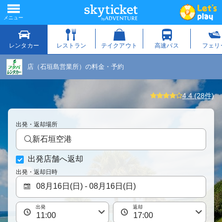
店（石垣島営業所）の料金・予約
4.4 (28件)
出発・返却場所
新石垣空港
出発店舗へ返却
出発・返却日時
出発
返却