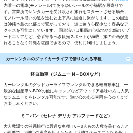
内唯一の電車(モノレール)であるゆいレールの小禄駅が最寄りで
す。営業所でレンタカーを受け渡され旅行をスタートさせる場合、
モノレール沿いの道を進むと上下共に国道に繋がります。この国道
は沖縄本島の北部まで繋がっており、道に迷う心配少なく容易なア
クセスを可能にしています。 国道沿いは那覇の市街地や北部のリゾ
ートエリアなど、必ず寄るべき観光スポットが満載。旅の企画が崩
れることなく沖縄を堪能できるので、便利に利用しましょう。
カーレンタルのグッドカーライフで借りられる車種
軽自動車（ジムニー N－BOXなど）
カーレンタルのグッドカーライフでレンタルできる軽自動車は、一
般的な国産車N‐BOXの他にキャンプなどアウトドア趣味の方に人気
なジムニーｂをレンタル可能です。遊び心のある車両を心ゆくまで
お楽しみください。
ミニバン（セレナ デリカ アルファードなど）
大人数湯での沖縄旅行に最適な車種！6～8人もの人数を乗せること
が可能で、3列目の座席を折りたためば収納スペースにもなる高い