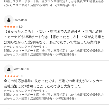
那覇カスタマーサポート店（全プラン車種指定！しかも免責NOC補償全込み
だからコスパ最高！店舗空港間約8分・小禄駅徒歩3分）
2026/05/01
4.0
【良かったところ】 ・安い ・空港までの送迎付き ・車内が綺麗
・カーナビやUSBポート付き 【悪かったところ】 ・傷がある車と
は知らなかった(説明もなく、あとで気づいて電話したら案内され
カーレンタルのグッドカーライフ
た)。 ・返却時の対応がスムーズでは無かった。(予定より早く着
那覇カスタマーサポート店（全プラン車種指定！しかも免責NOC補償全込み
いてしまったせいもあるが、バタバタと対応された印象。立駐で
だからコスパ最高！店舗空港間約8分・小禄駅徒歩3分）
待たされたので、時間がかかるのならお店に行って座らせてほし
かった)
2026/04/18
5.0
全ての対応は非常に良かったです。空港での出迎えがレンタカー
会社出迎えの1番端っこだったので少し大変でした
カーレンタルのグッドカーライフ
那覇カスタマーサポート店（全プラン車種指定！しかも免責NOC補償全込み
だからコスパ最高！店舗空港間約8分・小禄駅徒歩3分）