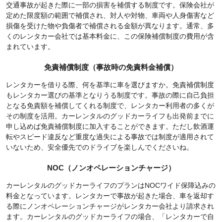
交通事故が起きた際に一部の損害を補償する制度です。保険会社が
定めた限度額の範囲で補償され、対人や対物、車両や人身傷害など
損傷を受けた物や負傷者で補償される金額が異なります。通常、多
くのレンタカー会社では基本料金に、この保険補償制度の費用が含
まれています。
免責補償制度（事故時の免責料金補償）
レンタカーを借りる際、何を基準に車を選びますか。免責補償制度
もレンタカー選びの基準となりうる制度です。事故の際に自己負担
となる免責額を補償してくれる制度で、レンタカー利用者の多くが
その制度を活用。カーレンタルのグッドカーライフも出発前までに
申し込めば免責補償制度に加入することができます。ただし飲酒運
転やスピード違反など重度な過失による事故では制度が適用されて
いないため、安全優先でのドライブを楽しんでくださいね。
NOC（ノンオペレーションチャージ）
カーレンタルのグッドカーライフのプランはNOCワイド保障込みの
料金となっています。レンタカーで事故が起きた場合、車を返却す
る際にノンオペレーションチャージがレンタカー会社より請求され
ます。カーレンタルのグッドカーライフの場合、「レンタカーで自