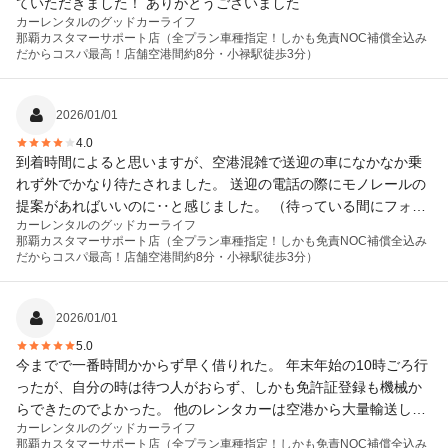
ていただきました！ ありがとうございました
カーレンタルのグッドカーライフ
那覇カスタマーサポート店（全プラン車種指定！しかも免責NOC補償全込み
だからコスパ最高！店舗空港間約8分・小禄駅徒歩3分）
2026/01/01
4.0
到着時間によると思いますが、空港混雑で送迎の車になかなか乗
れず外でかなり待たされました。 送迎の電話の際にモノレールの
提案があればいいのに‥と感じました。 （待っている間にフォロ
カーレンタルのグッドカーライフ
ーの電話は入ってます） スタッフさんの対応は問題なかったです
那覇カスタマーサポート店（全プラン車種指定！しかも免責NOC補償全込み
だからコスパ最高！店舗空港間約8分・小禄駅徒歩3分）
2026/01/01
5.0
今までで一番時間かからず早く借りれた。 年末年始の10時ごろ行
ったが、自分の時は待つ人がおらず、しかも免許証登録も機械か
らできたのでよかった。 他のレンタカーは空港から大量輸送して
カーレンタルのグッドカーライフ
大量に同じ時間で捌くため待つがそれがなくてよかった。
那覇カスタマーサポート店（全プラン車種指定！しかも免責NOC補償全込み