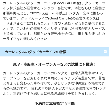
カーレンタルのグッドカーライフ(Good Car Life)は、グッドカーラ
イフ株式会社が経営するレンタカー会社です。本社ならびに店舗は
那覇を拠点とし、2022年現在、20年以上レンタカー業界に携わっ
ています。 グッドカーライフ(Good Car Life)の経営スタンスは
「さまざまな車に乗れること」「喜び・感動・安心をご提供するこ
と」で、こだわりの車種とクオリティで最も利用者が喜ぶサービス
を追求しています。那覇という観光地を始点に、車も旅も楽しむカ
ーライフをお楽しみください。
カーレンタルのグッドカーライフの特徴
SUV・高級車・オープンカーなどの試乗にも最適！
カーレンタルのグッドカーライのレンタカーは輸入高級車やSUV、
オープンカーなどおしゃれな車両のラインナップも豊富です。普段
とちょっと変わった車を借りて、少しリッチな沖縄旅行を堪能でき
るのも魅力です。 憧れの車や購入予定の車などを試乗感覚でレンタ
ルし、車選びですら思い出に残る沖縄旅行を楽しみましょう。
予約時に車種指定も可能