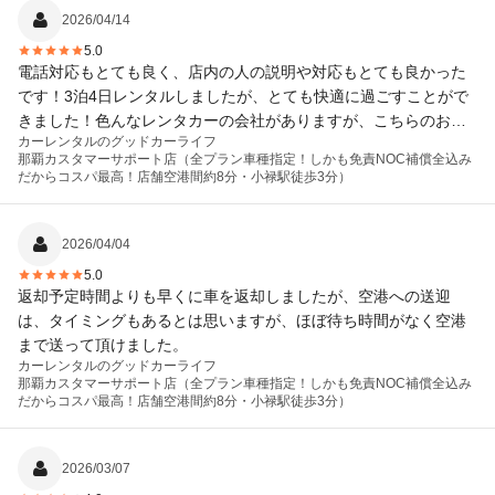
2026/04/14
5.0
電話対応もとても良く、店内の人の説明や対応もとても良かった
です！3泊4日レンタルしましたが、とても快適に過ごすことがで
きました！色んなレンタカーの会社がありますが、こちらのお店
カーレンタルのグッドカーライフ
がとてもお安く空港までの送迎付きで、対応もとても良かったの
那覇カスタマーサポート店（全プラン車種指定！しかも免責NOC補償全込み
で、もしまた沖縄旅行するときはぜひ利用したいと思っていま
だからコスパ最高！店舗空港間約8分・小禄駅徒歩3分）
す！とても良かったです！ありがとうございました！
2026/04/04
5.0
返却予定時間よりも早くに車を返却しましたが、空港への送迎
は、タイミングもあるとは思いますが、ほぼ待ち時間がなく空港
まで送って頂けました。
カーレンタルのグッドカーライフ
那覇カスタマーサポート店（全プラン車種指定！しかも免責NOC補償全込み
だからコスパ最高！店舗空港間約8分・小禄駅徒歩3分）
2026/03/07