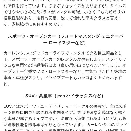
利便性を持っています。さまざまなサイズがありますが、タイムズ
ではやや小さめなSクラスがレンタル可能。小さくても前述通りの
搭載性能があり、走行も安定。総じて優れた車両クラスと言えま
す。家族旅行にもおすすめです。
スポーツ・オープンカー（フォードマスタング ミニクーパ
ー ロードスターなど）
カーレンタルのグッドカーライフでレンタルできる目玉商品とし
て、スポーツ・オープンカーのレンタルが存在します。スタイリッ
シュな車両での沖縄旅行はより良い思い出になることでしょう。オ
ープンカー定番マツダ・ロードスターなど、性能も見た目も抜群の
車両・車種がズラリ。ドライブデートもカッコよくキメられます
ね。
SUV・高級車（jeep ハイラックスなど）
SUVとはスポーツ・ユーティリティ・ビークルの略称で、主にスポ
ーツ用多目的車と訳される車両タイプ。実は明確な定義はなく様々
な車種が属するタイプですが、名前から連想されるようにどれも高
い運動性能を誇る車ばかりとなっています。 カーレンタルのグッド
カーライフではもっとも選択車種が多いカテゴリーで、外国車であ