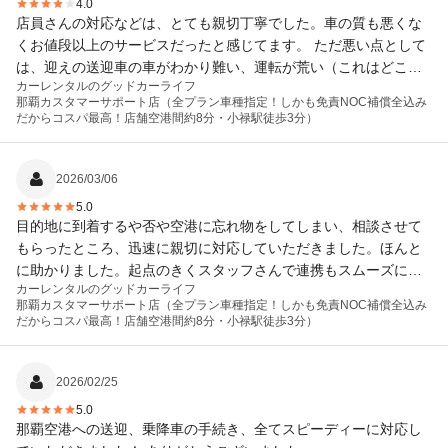
4.0
店員さんの対応などは、とても親切丁寧でした。車の質も悪くな
くお値段以上のサービスだったと感じてます。 ただ悪い点として
は、迎えの送迎車の車がわかり難い、運転が荒い（これはどこも
カーレンタルのグッドカーライフ
一緒かも知れない）、返却時のパーキングがめっちゃ狭いくらい
那覇カスタマーサポート店（全プラン車種指定！しかも免責NOC補償全込み
でした。 それを差し引いても対応自体、サービス自体はとても良
だからコスパ最高！店舗空港間約8分・小禄駅徒歩3分）
かったので、また次回使いたいと思ってます。
2026/03/06
5.0
目的地に到着するや否や空港に忘れ物をしてしまい、相談させて
もらったところ、迅速に親切に対応していただきました。ほんと
に助かりました。起点のきくスタッフさんで連携もスムーズに取
カーレンタルのグッドカーライフ
れていて、問題なく忘れ物も戻ってきて運が良かったです。 感謝
那覇カスタマーサポート店（全プラン車種指定！しかも免責NOC補償全込み
いたします、ありがとうございました。
だからコスパ最高！店舗空港間約8分・小禄駅徒歩3分）
2026/02/25
5.0
那覇空港への送迎、乗降車の手続き、全てスピーディーに対応し