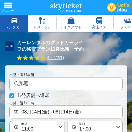
カーレンタルのグッドカーライ
フの格安プラン11件比較・予約
4
4.6 (72件)
.
6
s
出発・返却場所
t
a
那覇
r
r
出発店舗へ返却
a
t
出発・返却日時
i
n
g
出発
返却