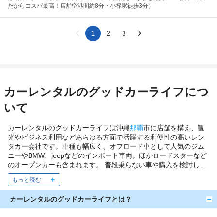
だからコスパ最高！店舗空港間約8分・小禄駅徒歩3分）
1
2
3
カーレンタルのグッドカーライフにつ
いて
カーレンタルのグッドカーライフは沖縄
那覇
市に店舗を構え、観
光やビジネス利用などあらゆる方面で活躍する利便性の高いレン
タカー会社です。車種も幅広く、オフロード車として人気のジム
ニーやBMW、jeepなどのインポート車両。ほかロードスターなど
のオープンカーも含まれます。 普段乗らない車や購入を検討して
いる車など、試乗感覚でのレンタカー利用も可能。国産車も家族
旅行向けのものまで複数用意され、あらゆる需要に対応・活躍す
るレンタカー会社と言えるでしょう。
カーレンタルのグッドカーライフとは？
約款・規約(PDF)