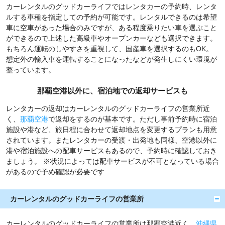
カーレンタルのグッドカーライフではレンタカーの予約時、レンタ
ルする車種を指定しての予約が可能です。レンタルできるのは希望
車に空車があった場合のみですが、ある程度乗りたい車を選ぶこと
ができるので上述した高級車やオープンカーなども選択できます。
もちろん運転のしやすさを重視して、国産車を選択するのもOK。
想定外の輸入車を運転することになったなどが発生しにくい環境が
整っています。
那覇空港以外に、宿泊地での返却サービスも
レンタカーの返却はカーレンタルのグッドカーライフの営業所近
く、
那覇空港
で返却をするのが基本です。ただし事前予約時に宿泊
施設や港など、旅日程に合わせて返却地点を変更するプランも用意
されています。またレンタカーの受渡・出発地も同様、空港以外に
港や宿泊施設への配車サービスもあるので、予約時に確認しておき
ましょう。 ※状況によっては配車サービスが不可となっている場合
があるので予め確認が必要です
カーレンタルのグッドカーライフの営業所
カーレンタルのグッドカーライフの営業所は那覇空港近く、
沖縄県