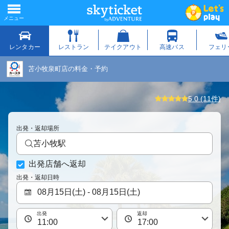
苫小牧泉町店の料金・予約
5.0 (11件)
出発・返却場所
苫小牧駅
出発店舗へ返却
出発・返却日時
出発
返却