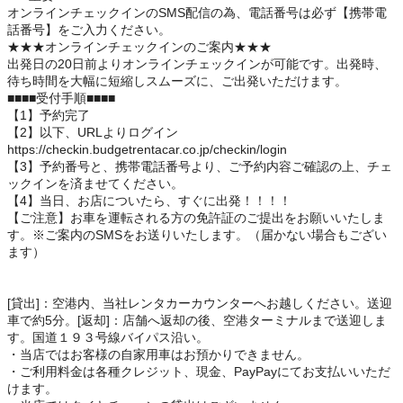
オンラインチェックインのSMS配信の為、電話番号は必ず【携帯電
話番号】をご入力ください。
★★★オンラインチェックインのご案内★★★
出発日の20日前よりオンラインチェックインが可能です。出発時、
待ち時間を大幅に短縮しスムーズに、ご出発いただけます。
■■■■受付手順■■■■
【1】予約完了
【2】以下、URLよりログイン
https://checkin.budgetrentacar.co.jp/checkin/login
【3】予約番号と、携帯電話番号より、ご予約内容ご確認の上、チェ
ックインを済ませてください。
【4】当日、お店についたら、すぐに出発！！！！
【ご注意】お車を運転される方の免許証のご提出をお願いいたしま
す。※ご案内のSMSをお送りいたします。（届かない場合もござい
ます）
[貸出]：空港内、当社レンタカーカウンターへお越しください。送迎
車で約5分。[返却]：店舗へ返却の後、空港ターミナルまで送迎しま
す。国道１９３号線バイパス沿い。
・当店ではお客様の自家用車はお預かりできません。
・ご利用料金は各種クレジット、現金、PayPayにてお支払いいただ
けます。