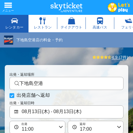
下地島空港店の料金・予約
4.9 (7件)
出発・返却場所
下地島空港
出発店舗へ返却
出発・返却日時
出発
返却