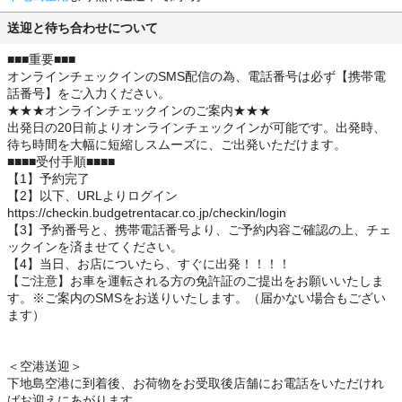
送迎と待ち合わせについて
■■■重要■■■
オンラインチェックインのSMS配信の為、電話番号は必ず【携帯電
話番号】をご入力ください。
★★★オンラインチェックインのご案内★★★
出発日の20日前よりオンラインチェックインが可能です。出発時、
待ち時間を大幅に短縮しスムーズに、ご出発いただけます。
■■■■受付手順■■■■
【1】予約完了
【2】以下、URLよりログイン
https://checkin.budgetrentacar.co.jp/checkin/login
【3】予約番号と、携帯電話番号より、ご予約内容ご確認の上、チェ
ックインを済ませてください。
【4】当日、お店についたら、すぐに出発！！！！
【ご注意】お車を運転される方の免許証のご提出をお願いいたしま
す。※ご案内のSMSをお送りいたします。（届かない場合もござい
ます）
＜空港送迎＞
下地島空港に到着後、お荷物をお受取後店舗にお電話をいただけれ
ばお迎えにあがります。