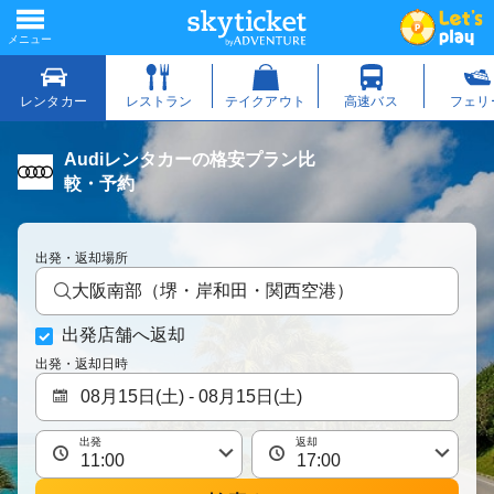
Audiレンタカーの格安プラン比
較・予約
出発・返却場所
大阪南部（堺・岸和田・関西空港）
出発店舗へ返却
出発・返却日時
出発
返却