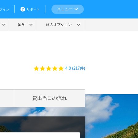
4
4.8 (217件)
.
8
s
t
a
貸出当日の流れ
r
r
a
t
i
n
g