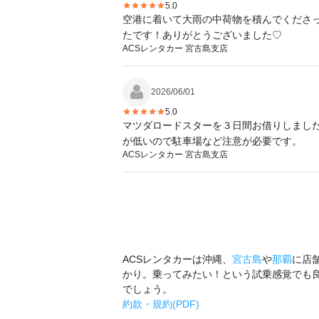
5.0
空港に着いて大雨の中荷物を積んでくださっ
たです！ありがとうございました♡
ACSレンタカー 宮古島支店
2026/06/01
5.0
マツダロードスターを３日間お借りしまし
が低いので駐車場など注意が必要です。
ACSレンタカー 宮古島支店
ACSレンタカーは沖縄、
宮古島
や
那覇
に店
かり。乗ってみたい！という試乗感覚でも
でしょう。
約款・規約(PDF)