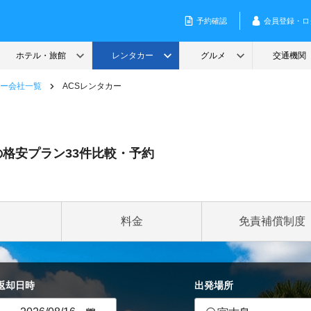
ー会社一覧
ACSレンタカー
の格安プラン33件比較・予約
料金
免責補償制度
返却日時
出発場所