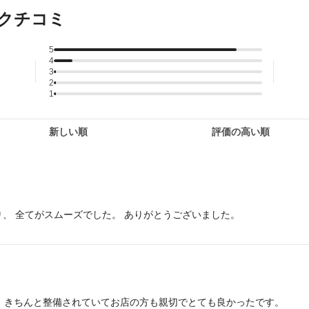
・クチコミ
5
4
3
2
1
新しい順
評価の高い順
お迎え、到着からの段取り、返す時の段取り、 全てがスムーズでした。 ありがとうございました。
。きちんと整備されていてお店の方も親切でとても良かったです。