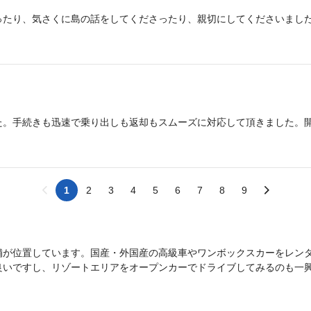
たり、気さくに島の話をしてくださったり、親切にしてくださいました
た。手続きも迅速で乗り出しも返却もスムーズに対応して頂きました。
1
2
3
4
5
6
7
8
9
舗が位置しています。国産・外国産の高級車やワンボックスカーをレン
良いですし、リゾートエリアをオープンカーでドライブしてみるのも一