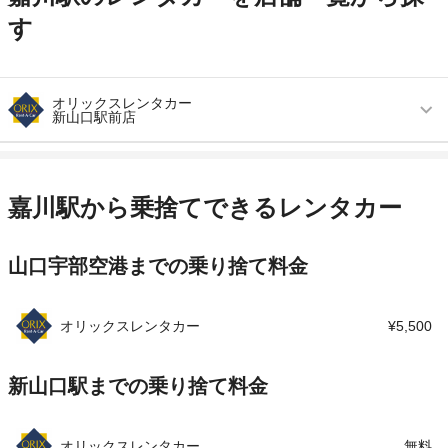
す
オリックスレンタカー
新山口駅前店
営業時間
毎日 08:00 ～ 20:00
アクセス
新山口駅より徒歩で約1分（送迎なし）
嘉川駅から乗捨てできるレンタカー
住所
山口市小郡御幸町２番１号
山口宇部空港までの乗り捨て料金
店舗詳細
店舗詳細ページはこちら
この店舗でレンタカーを探す
オリックスレンタカー
¥5,500
新山口駅までの乗り捨て料金
オリックスレンタカー
無料