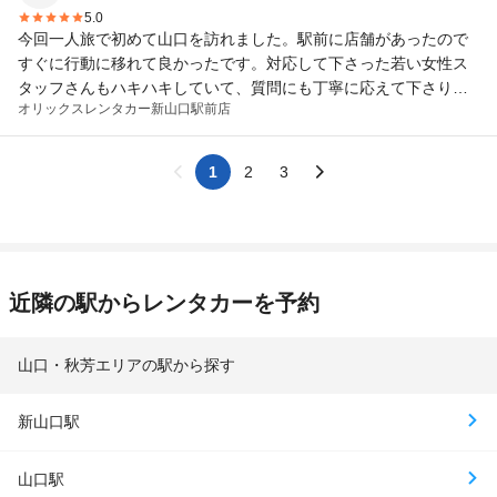
5.0
今回一人旅で初めて山口を訪れました。駅前に店舗があったので
すぐに行動に移れて良かったです。対応して下さった若い女性ス
タッフさんもハキハキしていて、質問にも丁寧に応えて下さり、
オリックスレンタカー
新山口駅前店
またレンタカーでの旅にはオリックスレンタカーを利用しようと
思いました。
1
2
3
近隣の駅からレンタカーを予約
山口・秋芳エリアの駅から探す
新山口駅
山口駅