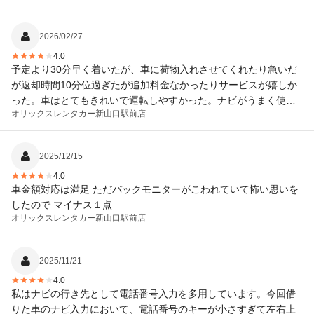
2026/02/27
4.0
予定より30分早く着いたが、車に荷物入れさせてくれたり急いだ
が返却時間10分位過ぎたが追加料金なかったりサービスが嬉しか
った。車はとてもきれいで運転しやすかった。ナビがうまく使え
オリックスレンタカー
新山口駅前店
なかったので携帯ナビで移動した
2025/12/15
4.0
車金額対応は満足 ただバックモニターがこわれていて怖い思いを
したので マイナス１点
オリックスレンタカー
新山口駅前店
2025/11/21
4.0
私はナビの行き先として電話番号入力を多用しています。今回借
りた車のナビ入力において、電話番号のキーが小さすぎて左右上