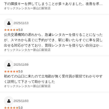
下の隣接キーを押してしまうことが多々ありました。改善を求め
オリックスレンタカー
新山口駅前店
ます。
2025/11/13
5.0
公共交通機関の遅れから、急遽レンタカーを借りることになった
が、スマホから直ぐに予約ができ、駅に着いたらすぐに車を貸し
出せる対応ができており、普段レンタカーを借りない自分はかな
オリックスレンタカー
新山口駅前店
り感激した。素晴らしい！
2025/11/09
5.0
初めての山口に来たので土地勘が無く受付員が親切でわかりやす
く説明して下さって助かりました
オリックスレンタカー
新山口駅前店
2025/11/03
5.0