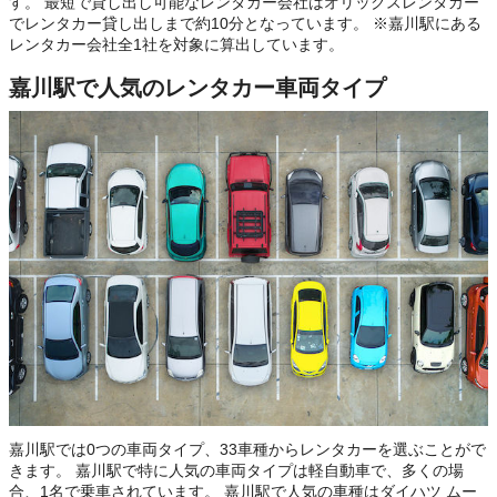
す。 最短で貸し出し可能なレンタカー会社はオリックスレンタカー
でレンタカー貸し出しまで約10分となっています。 ※嘉川駅にある
レンタカー会社全1社を対象に算出しています。
嘉川駅で人気のレンタカー車両タイプ
嘉川駅では0つの車両タイプ、33車種からレンタカーを選ぶことがで
きます。 嘉川駅で特に人気の車両タイプは軽自動車で、多くの場
合、1名で乗車されています。 嘉川駅で人気の車種はダイハツ ムー