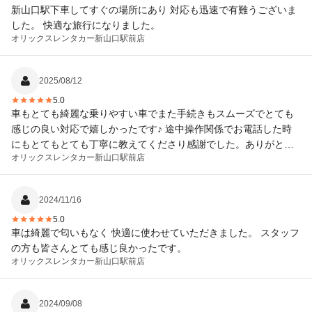
新山口駅下車してすぐの場所にあり 対応も迅速で有難うございま
した。 快適な旅行になりました。
オリックスレンタカー
新山口駅前店
2025/08/12
5.0
車もとても綺麗な乗りやすい車でまた手続きもスムーズでとても
感じの良い対応で嬉しかったです♪ 途中操作関係でお電話した時
にもとてもとても丁寧に教えてくださり感謝でした。ありがとう
オリックスレンタカー
新山口駅前店
ございました。
2024/11/16
5.0
車は綺麗で匂いもなく 快適に使わせていただきました。 スタッフ
の方も皆さんとても感じ良かったです。
オリックスレンタカー
新山口駅前店
2024/09/08