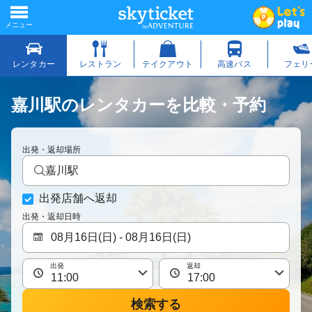
嘉川駅のレンタカーを比較・予約
出発・返却場所
嘉川駅
出発店舗へ返却
出発・返却日時
出発
返却
検索する