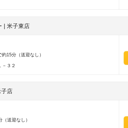
| 米子東店
約15分（送迎なし）
１－３２
米子店
分（送迎なし）