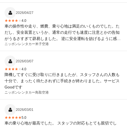
た。旅慣れているので問題はなかったのですが、少しきになりま
した。
2026/04/27
4.0
車の操作性や走り、燃費、乗り心地は満足のいくものでした。た
だし、安全装置というか、通常の走行でも速度に注意とかの告知
がうるさすぎて辟易しました。 逆に安全運転を妨げるように感じ
ニッポンレンタカー
米子空港
ました。
2026/03/07
4.0
降機してすぐに受け取りに行きましたが、スタッフさんの人数も
十分で、まったく待たされずに手続きが終わりました。サービス
Goodです
ニッポンレンタカー
鳥取空港
2026/03/01
5.0
車の乗り心地が最高でした。 スタッフの対応もとても親切でし