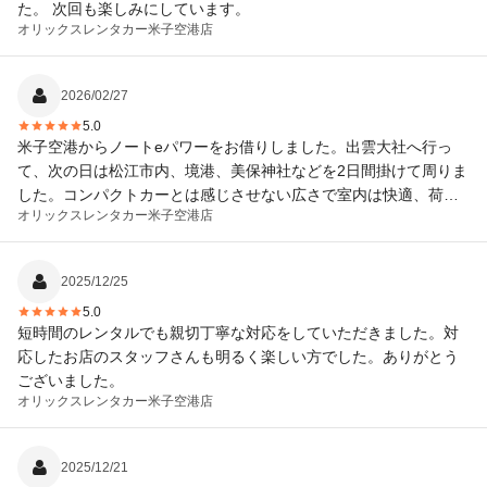
た。 次回も楽しみにしています。
オリックスレンタカー
米子空港店
2026/02/27
5.0
米子空港からノートeパワーをお借りしました。出雲大社へ行っ
て、次の日は松江市内、境港、美保神社などを2日間掛けて周りま
した。コンパクトカーとは感じさせない広さで室内は快適、荷室
オリックスレンタカー
米子空港店
もスーツケース3個は余裕で収納出来ました。eパワー車は初めて
乗りましたが、凄く静かでパワーも有り、乗り心地も良く、長時
間運転しても疲れませんでした。あれだけ走って最後に満タン給
2025/12/25
油をしたら、たったの8リットル⁉️ 空港からレンタカー会社までの
5.0
送迎も親切丁寧でまた今度来てもお願いしたいと思いました。
短時間のレンタルでも親切丁寧な対応をしていただきました。対
応したお店のスタッフさんも明るく楽しい方でした。ありがとう
ございました。
オリックスレンタカー
米子空港店
2025/12/21