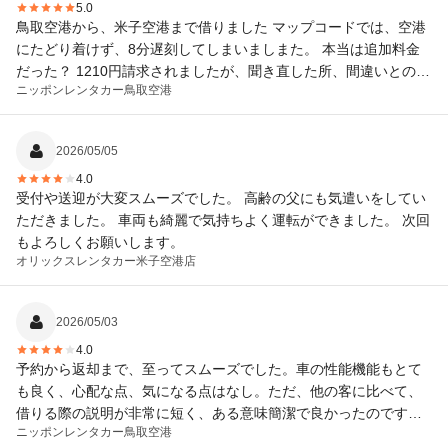
5.0
鳥取空港から、米子空港まで借りました マップコードでは、空港
にたどり着けず、8分遅刻してしまいましまた。 本当は追加料金
だった？ 1210円請求されましたが、聞き直した所、間違いとの事
ニッポンレンタカー
鳥取空港
でした。 行き先のマップコード、ややこしかったです。 見直して
下さい。 そのほかはとても満足、 砂丘の砂を入れてしまって、ご
めんなさい。
2026/05/05
4.0
受付や送迎が大変スムーズでした。 高齢の父にも気遣いをしてい
ただきました。 車両も綺麗で気持ちよく運転ができました。 次回
もよろしくお願いします。
オリックスレンタカー
米子空港店
2026/05/03
4.0
予約から返却まで、至ってスムーズでした。車の性能機能もとて
も良く、心配な点、気になる点はなし。ただ、他の客に比べて、
借りる際の説明が非常に短く、ある意味簡潔で良かったのです
ニッポンレンタカー
鳥取空港
が、車に乗り込むや否や、そそくさと立ち去ってしまわれまし