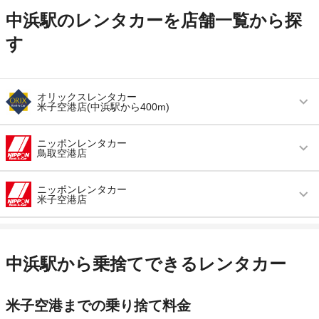
中浜駅のレンタカーを店舗一覧から探
す
オリックスレンタカー
米子空港店(中浜駅から400m)
営業時間
毎日 08:00 ～ 18:00
ニッポンレンタカー
鳥取空港店
アクセス
米子空港(米子鬼太郎空港)より無料送迎車で約2
分
営業時間
毎日 08:00 ～ 19:00
ニッポンレンタカー
米子空港店
住所
境港市小篠津町２２
アクセス
鳥取空港より徒歩で約0分（送迎なし）
店舗詳細
店舗詳細ページはこちら
営業時間
毎日 08:00 ～ 20:00
住所
鳥取県鳥取市湖山町西４－１１０－５
アクセス
米子空港(米子鬼太郎空港)より無料送迎車で約10
店舗詳細
店舗詳細ページはこちら
中浜駅から乗捨てできるレンタカー
この店舗でレンタカーを探す
分
住所
鳥取県境港市佐斐神町１６３４
この店舗でレンタカーを探す
米子空港までの乗り捨て料金
店舗詳細
店舗詳細ページはこちら