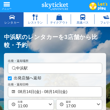
中浜駅のレンタカーを3店舗から比
較・予約
出発・返却場所
中浜駅
出発店舗へ返却
出発・返却日時
出発
返却