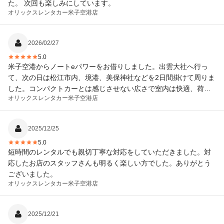
た。 次回も楽しみにしています。
オリックスレンタカー
米子空港店
2026/02/27
5.0
米子空港からノートeパワーをお借りしました。出雲大社へ行っ
て、次の日は松江市内、境港、美保神社などを2日間掛けて周りま
した。コンパクトカーとは感じさせない広さで室内は快適、荷室
オリックスレンタカー
米子空港店
もスーツケース3個は余裕で収納出来ました。eパワー車は初めて
乗りましたが、凄く静かでパワーも有り、乗り心地も良く、長時
間運転しても疲れませんでした。あれだけ走って最後に満タン給
2025/12/25
油をしたら、たったの8リットル⁉️ 空港からレンタカー会社までの
5.0
送迎も親切丁寧でまた今度来てもお願いしたいと思いました。
短時間のレンタルでも親切丁寧な対応をしていただきました。対
応したお店のスタッフさんも明るく楽しい方でした。ありがとう
ございました。
オリックスレンタカー
米子空港店
2025/12/21