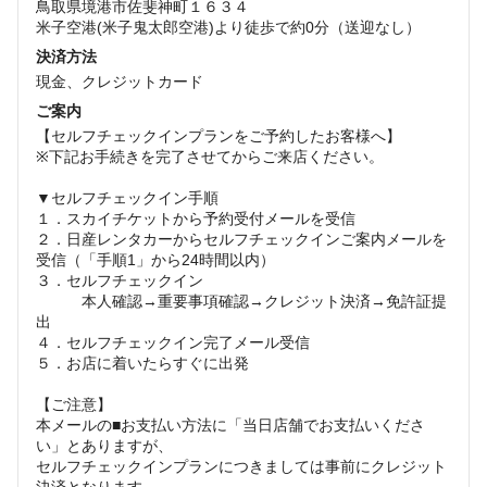
鳥取県境港市佐斐神町１６３４
米子空港(米子鬼太郎空港)より徒歩で約0分（送迎なし）
決済方法
現金、クレジットカード
ご案内
【セルフチェックインプランをご予約したお客様へ】
※下記お手続きを完了させてからご来店ください。
▼セルフチェックイン手順
１．スカイチケットから予約受付メールを受信
２．日産レンタカーからセルフチェックインご案内メールを
受信（「手順1」から24時間以内）
３．セルフチェックイン
本人確認→重要事項確認→クレジット決済→免許証提
出
４．セルフチェックイン完了メール受信
５．お店に着いたらすぐに出発
【ご注意】
本メールの■お支払い方法に「当日店舗でお支払いくださ
い」とありますが、
セルフチェックインプランにつきましては事前にクレジット