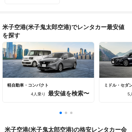
全車禁煙車！中国★
米子空港(米子鬼太郎空港)でレンタカー最安値
を探す
軽自動車・コンパクト
ミドル・セダ
最安値を検索〜
4人乗り
5
米子空港(米子鬼太郎空港)の格安レンタカー会