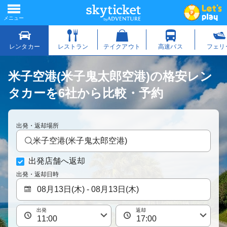
米子空港(米子鬼太郎空港)の格安レン
タカーを6社から比較・予約
出発・返却場所
米子空港(米子鬼太郎空港)
出発店舗へ返却
出発・返却日時
出発
返却