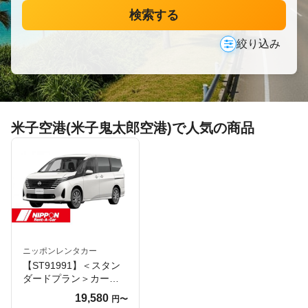
検索する
絞り込み
米子空港(米子鬼太郎空港)で人気の商品
ニッポンレンタカー
【ST91991】＜スタン
ダードプラン＞カーナ
ビ・ＥＴＣ車載器標準
19,580
円〜
装備！免責補償料込！