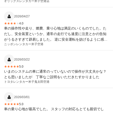
オリックスレンタカー
米子空港店
2026/04/27
4.0
車の操作性や走り、燃費、乗り心地は満足のいくものでした。た
だし、安全装置というか、通常の走行でも速度に注意とかの告知
がうるさすぎて辟易しました。 逆に安全運転を妨げるように感じ
ニッポンレンタカー
米子空港
ました。
2026/03/22
5.0
いまのシステムの車に通常のっていないので操作が大丈夫かな？
とも思いましたが 丁寧なご説明をいただきたすかりました
トヨタレンタカー
米子鬼太郎空港
2026/03/01
5.0
車の乗り心地が最高でした。 スタッフの対応もとても親切でし