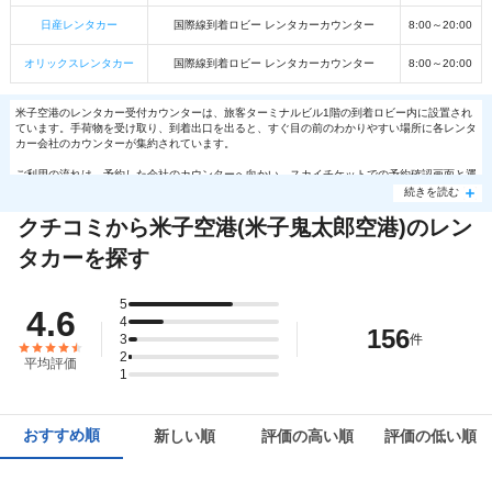
日産レンタカー
国際線到着ロビー レンタカーカウンター
8:00～20:00
オリックスレンタカー
国際線到着ロビー レンタカーカウンター
8:00～20:00
米子空港のレンタカー受付カウンターは、旅客ターミナルビル1階の到着ロビー内に設置され
ています。手荷物を受け取り、到着出口を出ると、すぐ目の前のわかりやすい場所に各レンタ
カー会社のカウンターが集約されています。
ご利用の流れは、予約した会社のカウンターへ向かい、スカイチケットでの予約確認画面と運
転免許証を提示して受付を行います。手続き完了後は、各社が運行する無料送迎バスに乗車
続きを読む
（一部店舗は徒歩移動）し、空港近くの営業所へ移動します。
クチコミから米子空港(米子鬼太郎空港)のレン
店舗で車両状態の確認と鍵の受取を済ませれば、すぐに境港や米子・大山方面へ向けて出発で
きます。
タカーを探す
5
4.6
4
156
3
件
2
平均評価
1
おすすめ順
新しい順
評価の高い順
評価の低い順