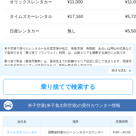
オリックスレンタカー
¥11,000
¥11,
タイムズカーレンタル
¥17,160
¥5,7
日産レンタカー
無し
¥5,5
米子空港で借りたレンタカーを出雲空港や松江、鳥取空港、鳥取駅、あるいは岡山や広島など
で返却できる「乗り捨て（ワンウェイ）利用」は、山陰エリアを横断する旅行に人気です。
乗り捨て料金（乗捨手数料）は、返却先までの距離やエリア設定に応じて決まります。境港市
内や米子市内エリアへの返却であれば、無料〜数千円と手頃です。
続きを読む
乗り捨てで検索する
米子空港(米子鬼太郎空港)の受付カウンター情報
会社名
場所
営業時間
タイムズカーレンタル
国際線到着ロビー レンタカーカウンター
8:00～20:00