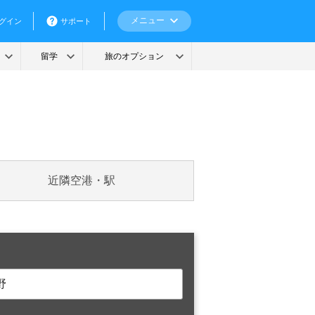
近隣空港・駅
野